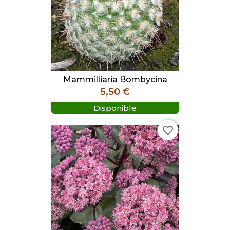
Mammilliaria Bombycina
Prix
5,50 €
Disponible
favorite_border