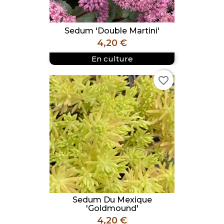
Sedum 'Double Martini'
Prix
4,20 €
En culture
favorite_border
Sedum Du Mexique
'Goldmound'
Prix
4,20 €