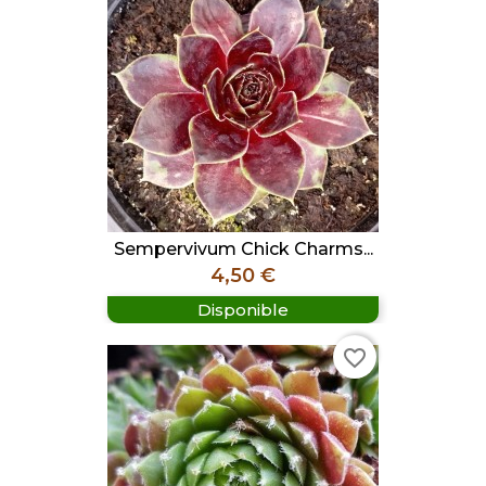
Sempervivum Chick Charms...
Prix
4,50 €
Disponible
favorite_border