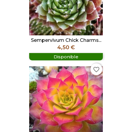
Sempervivum Chick Charms...
Prix
4,50 €
Disponible
favorite_border