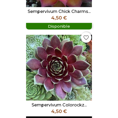
Sempervivum Chick Charms...
Prix
4,50 €
Disponible
favorite_border
Sempervivum Colorockz...
Prix
4,50 €