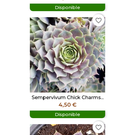
Disponible
favorite_border
Sempervivum Chick Charms...
Prix
4,50 €
Disponible
favorite_border