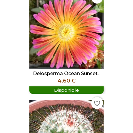
Delosperma Ocean Sunset...
Prix
4,60 €
Disponible
favorite_border