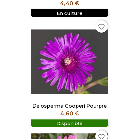
Prix
4,40 €
En culture
favorite_border
Delosperma Cooperi Pourpre
Prix
4,60 €
Disponible
favorite_border