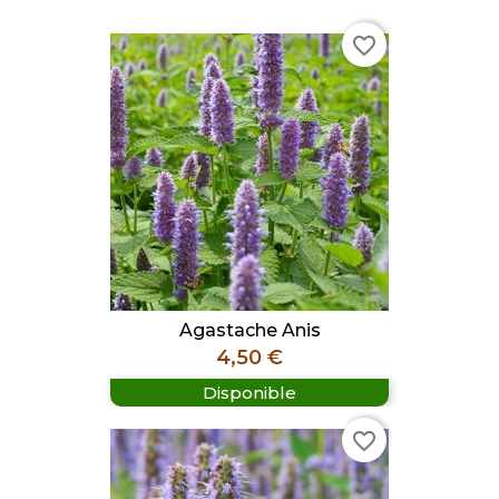
favorite_border
Agastache Anis
Prix
4,50 €
Disponible
favorite_border