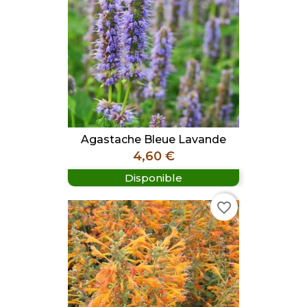
Agastache Bleue Lavande
Prix
4,60 €
Disponible
favorite_border