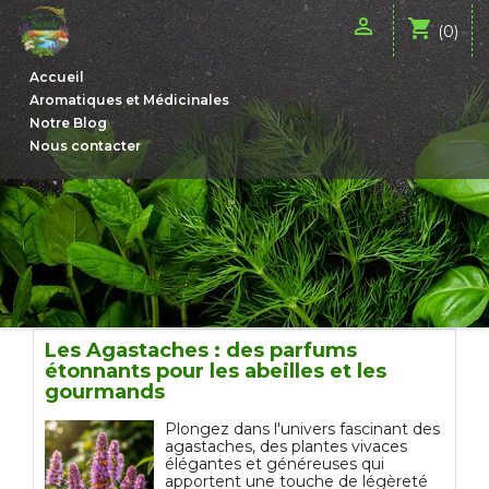

shopping_cart
(0)
Accueil
Aromatiques et Médicinales
Notre Blog
Nous contacter
Les Agastaches : des parfums
étonnants pour les abeilles et les
gourmands
Plongez dans l'univers fascinant des
agastaches, des plantes vivaces
élégantes et généreuses qui
apportent une touche de légèreté