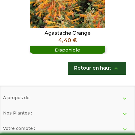
Agastache Orange
Prix
4,40 €
Disponible

Retour en haut
A propos de :

Nos Plantes :

Votre compte :
