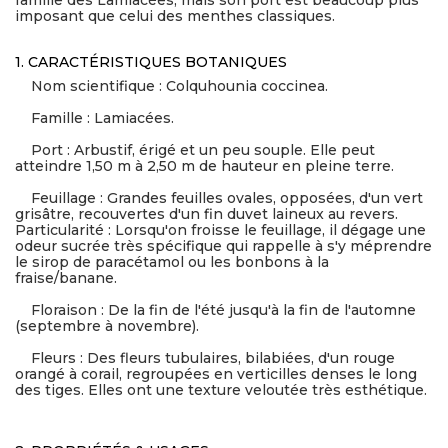
famille des Lamiacées, mais son port est beaucoup plus
imposant que celui des menthes classiques.
1. CARACTÉRISTIQUES BOTANIQUES
Nom scientifique : Colquhounia coccinea.
Famille : Lamiacées.
Port : Arbustif, érigé et un peu souple. Elle peut
atteindre 1,50 m à 2,50 m de hauteur en pleine terre.
Feuillage : Grandes feuilles ovales, opposées, d'un vert
grisâtre, recouvertes d'un fin duvet laineux au revers.
Particularité : Lorsqu'on froisse le feuillage, il dégage une
odeur sucrée très spécifique qui rappelle à s'y méprendre
le sirop de paracétamol ou les bonbons à la
fraise/banane.
Floraison : De la fin de l'été jusqu'à la fin de l'automne
(septembre à novembre).
Fleurs : Des fleurs tubulaires, bilabiées, d'un rouge
orangé à corail, regroupées en verticilles denses le long
des tiges. Elles ont une texture veloutée très esthétique.