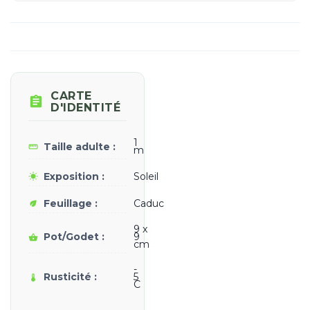
CARTE

D'IDENTITÉ
1
Taille adulte :
straighten
m
Exposition :
Soleil
wb_sunny
Feuillage :
Caduc
eco
9 x
Pot/Godet :
9
shopping_basket
cm
-
Rusticité :
5
thermostat
C