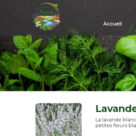
Accueil
Lavande
La lavande blanch
petites fleurs bl