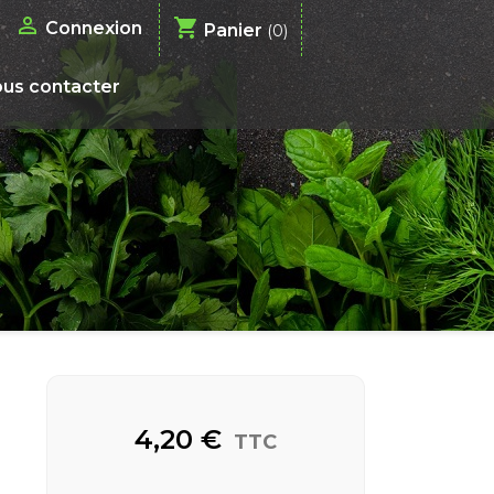

shopping_cart
Connexion
Panier
(0)
us contacter
4,20 €
TTC