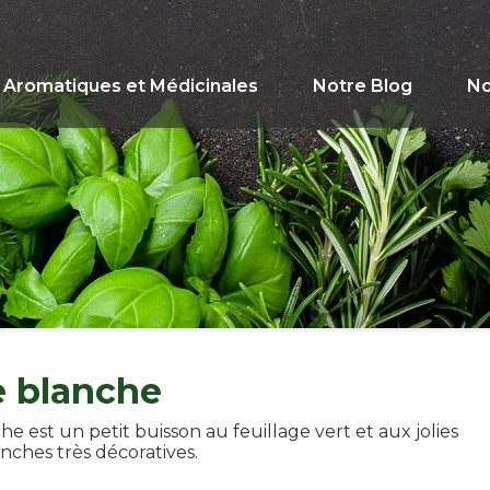
Aromatiques et Médicinales
Notre Blog
No
 blanche
e est un petit buisson au feuillage vert et aux jolies
anches très décoratives.