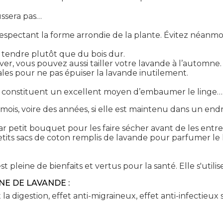
ussera pas…
en respectant la forme arrondie de la plante. Évitez néanmo
e tendre plutôt que du bois dur.
iver, vous pouvez aussi tailler votre lavande à l’automne.
ales pour ne pas épuiser la lavande inutilement.
ées constituent un excellent moyen d’embaumer le linge…
is, voire des années, si elle est maintenu dans un endroit
par petit bouquet pour les faire sécher avant de les entr
its sacs de coton remplis de lavande pour parfumer le li
 pleine de bienfaits et vertus pour la santé. Elle s'utilise
NE DE LAVANDE :
 la digestion, effet anti-migraineux, effet anti-infectieux s