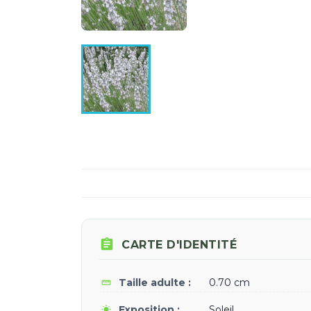

CARTE D'IDENTITÉ
Taille adulte :
0.70 cm
straighten
Exposition :
Soleil
wb_sunny