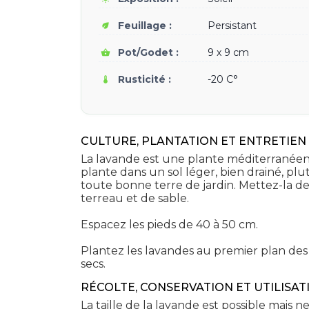
Feuillage :
Persistant
eco
Pot/Godet :
9 x 9 cm
shopping_basket
Rusticité :
-20 C°
thermostat
CULTURE, PLANTATION ET ENTRETIEN 
La lavande est une plante méditerranéenne
plante dans un sol léger, bien drainé, plu
toute bonne terre de jardin. Mettez-la 
terreau et de sable.
Espacez les pieds de 40 à 50 cm.
Plantez les lavandes au premier plan des ma
secs.
RÉCOLTE, CONSERVATION ET UTILISATI
La taille de la lavande est possible mais 