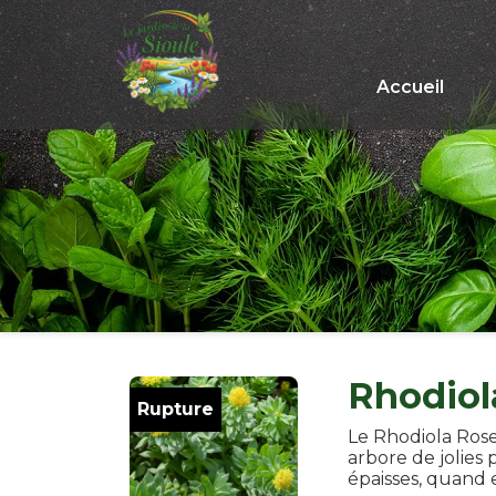
Accueil
Rhodiol
Rupture
Le Rhodiola Rose
arbore de jolies 
épaisses, quand 