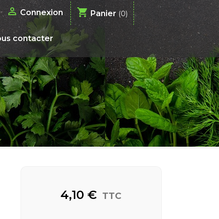

shopping_cart
Connexion
Panier
(0)
us contacter
4,10 €
TTC