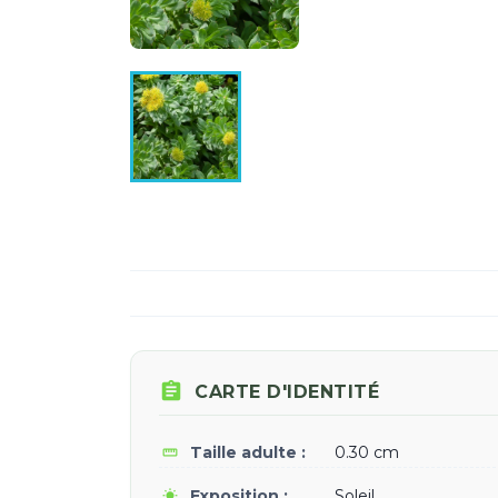

CARTE D'IDENTITÉ
Taille adulte :
0.30 cm
straighten
Exposition :
Soleil
wb_sunny