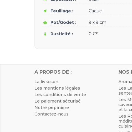
Feuillage :
Caduc
eco
Pot/Godet :
9 x 9 cm
shopping_basket
Rusticité :
0 C°
thermostat
A PROPOS DE :
NOS 
La livraison
Aroma
Les mentions légales
Les La
senteu
Les conditions de vente
Les Me
Le paiement sécurisé
saveur
Notre pépinière
et la 
Contactez-nous
Les R
médite
cuisin