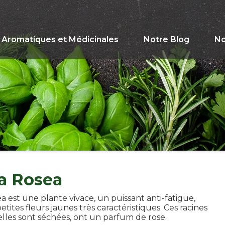
Aromatiques et Médicinales
Notre Blog
No
a Rosea
a est une plante vivace, un puissant anti-fatigue,
petites fleurs jaunes très caractéristiques. Ces racines
elles sont séchées, ont un parfum de rose.