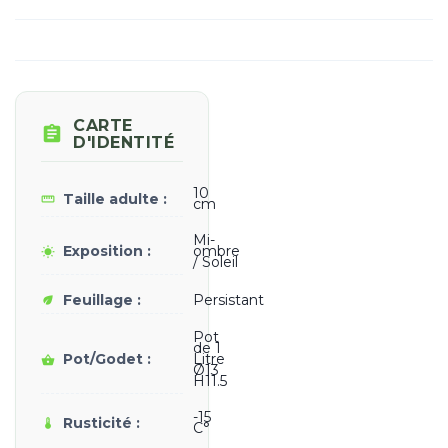
CARTE

D'IDENTITÉ
10
Taille adulte :
straighten
cm
Mi-
Exposition :
ombre
wb_sunny
/ Soleil
Feuillage :
Persistant
eco
Pot
de 1
Pot/Godet :
Litre
shopping_basket
Ø13
H11.5
-15
Rusticité :
thermostat
C°