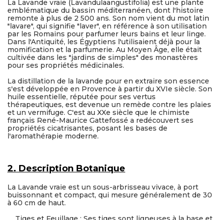
La Lavande vraie (Lavandulaangustifolia) est une plante
emblématique du bassin méditerranéen, dont l'histoire
remonte à plus de 2 500 ans. Son nom vient du mot latin
"lavare", qui signifie "laver", en référence à son utilisation
par les Romains pour parfumer leurs bains et leur linge.
Dans l'Antiquité, les Égyptiens l'utilisaient déjà pour la
momification et la parfumerie. Au Moyen Âge, elle était
cultivée dans les "jardins de simples" des monastères
pour ses propriétés médicinales.
La distillation de la lavande pour en extraire son essence
s'est développée en Provence à partir du XVIe siècle. Son
huile essentielle, réputée pour ses vertus
thérapeutiques, est devenue un remède contre les plaies
et un vermifuge. C'est au XXe siècle que le chimiste
français René-Maurice Gattefossé a redécouvert ses
propriétés cicatrisantes, posant les bases de
l'aromathérapie moderne.
2. Description Botanique
La Lavande vraie est un sous-arbrisseau vivace, à port
buissonnant et compact, qui mesure généralement de 30
à 60 cm de haut.
Tiges et Feuillage : Ses tiges sont ligneuses à la base et