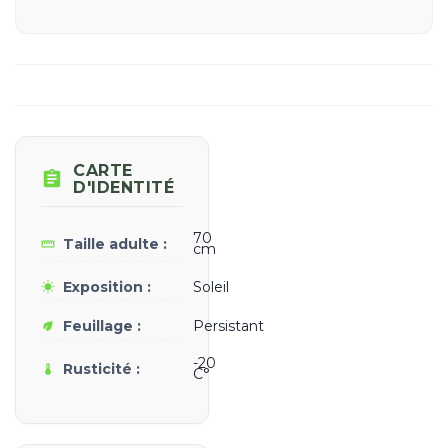
CARTE

D'IDENTITÉ
70
Taille adulte :
straighten
cm
Exposition :
Soleil
wb_sunny
Feuillage :
Persistant
eco
-20
Rusticité :
thermostat
C°