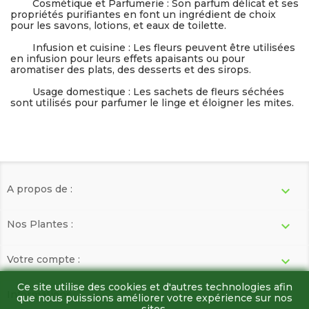
Cosmétique et Parfumerie : Son parfum délicat et ses
propriétés purifiantes en font un ingrédient de choix
pour les savons, lotions, et eaux de toilette.
Infusion et cuisine : Les fleurs peuvent être utilisées
en infusion pour leurs effets apaisants ou pour
aromatiser des plats, des desserts et des sirops.
Usage domestique : Les sachets de fleurs séchées
sont utilisés pour parfumer le linge et éloigner les mites.
A propos de :

Nos Plantes :

Votre compte :

Ce site utilise des cookies et d'autres technologies afin
Informations
keyboard_arrow_down
que nous puissions améliorer votre expérience sur nos