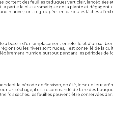
ides, portent des feuilles caduques vert clair, lancéolées
nt la partie la plus aromatique de la plante et dégagent 
 blanc-mauve, sont regroupées en panicules lâches à l'extr
le a besoin d'un emplacement ensoleillé et d'un sol bien 
 régions où les hivers sont rudes, il est conseillé de la cu
ol légèrement humide, surtout pendant les périodes de for
t pendant la période de floraison, en été, lorsque leur a
. Pour un séchage, il est recommandé de faire des bouqu
e. Une fois sèches, les feuilles peuvent être conservées