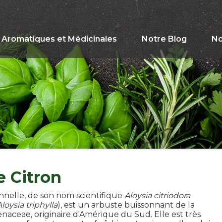
Aromatiques et Médicinales
Notre Blog
No
e Citron
onnelle, de son nom scientifique
Aloysia citriodora
Aloysia triphylla
), est un arbuste buissonnant de la
enaceae, originaire d'Amérique du Sud. Elle est très