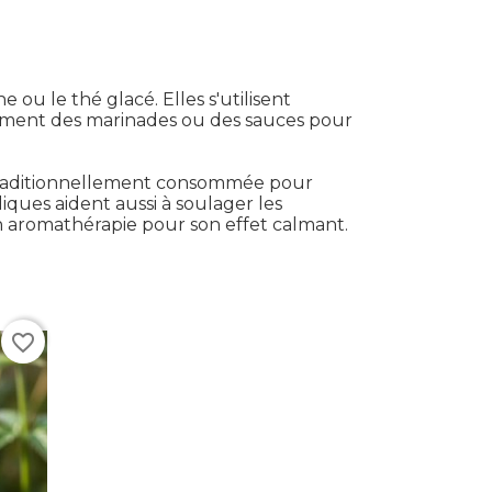
 ou le thé glacé. Elles s'utilisent
amment des marinades ou des sauces pour
st traditionnellement consommée pour
iques aident aussi à soulager les
en aromathérapie pour son effet calmant.
favorite_border