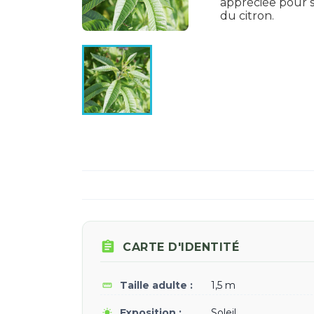
appréciée pour s
du citron.

CARTE D'IDENTITÉ
Taille adulte :
1,5 m
straighten
Exposition :
Soleil
wb_sunny