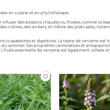
isée en cuisine et en phytothérapie.
r infuser des boissons chaudes ou froides, comme la tisane
 des crèmes, des sorbets, et même des plats salés, not
ertus apaisantes et digestives. La tisane de verveine e
les du sommeil. Ses propriétés carminatives et antispasmod
L'huile essentielle de verveine est également utilisée 
favorite_border