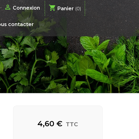

shopping_cart
Connexion
Panier
(0)
us contacter
4,60 €
TTC