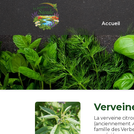
Accueil
Vervein
La verveine citr
(anciennement
famille des Verb