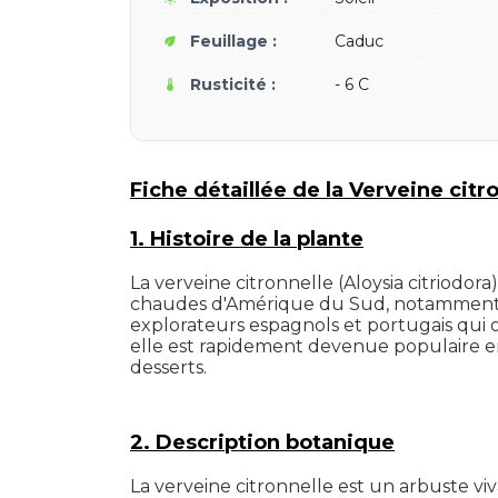
Feuillage :
Caduc
eco
Rusticité :
- 6 C
thermostat
Fiche détaillée de la Verveine citr
1. Histoire de la plante
La verveine citronnelle (Aloysia citriodor
chaudes d'Amérique du Sud, notamment du 
explorateurs espagnols et portugais qui o
elle est rapidement devenue populaire en
desserts.
2. Description botanique
La verveine citronnelle est un arbuste vi