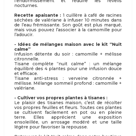
l’endormissement et réduire les réveils
nocturnes.
Recette apaisante :
1 cuillère à café de racines
séchées de valériane à infuser 10 minutes dans
de l’eau frémissante. Son goût est plus marqué,
mais vous pouvez l’associer à la camomille pour
l’adoucir.
- Idées de mélanges maison avec le kit “Nuit
calme”
Infusion détente du soir : camomille + mélisse
citronnelle.
Tisane complète “nuit calme” : un mélange
équilibré des 4 plantes pour une infusion douce
et efficace.
Tisane anti-stress : verveine citronnée +
mélisse. Mélange sommeil profond : camomille +
valériane.
- Cultiver vos propres plantes à tisanes :
Le plaisir des tisanes maison, c’est de récolter
vos propres feuilles et fleurs. Toutes ces plantes
se cultivent facilement en pot ou en pleine
terre. Elles apprécient une exposition
ensoleillée, un arrosage modéré et une taille
légère pour favoriser la repousse.