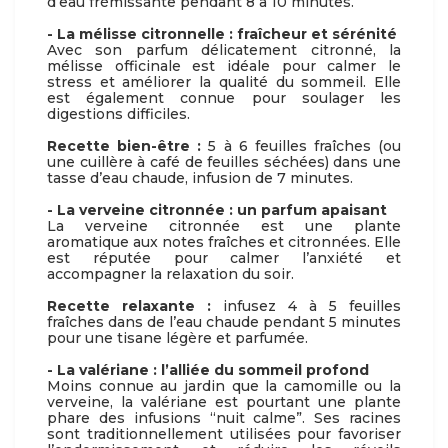
d’eau frémissante pendant 8 à 10 minutes.
- La mélisse citronnelle : fraîcheur et sérénité
Avec son parfum délicatement citronné, la
mélisse officinale est idéale pour calmer le
stress et améliorer la qualité du sommeil. Elle
est également connue pour soulager les
digestions difficiles.
Recette bien-être :
5 à 6 feuilles fraîches (ou
une cuillère à café de feuilles séchées) dans une
tasse d’eau chaude, infusion de 7 minutes.
- La verveine citronnée : un parfum apaisant
La verveine citronnée est une plante
aromatique aux notes fraîches et citronnées. Elle
est réputée pour calmer l’anxiété et
accompagner la relaxation du soir.
Recette relaxante :
infusez 4 à 5 feuilles
fraîches dans de l’eau chaude pendant 5 minutes
pour une tisane légère et parfumée.
- La valériane : l’alliée du sommeil profond
Moins connue au jardin que la camomille ou la
verveine, la valériane est pourtant une plante
phare des infusions “nuit calme”. Ses racines
sont traditionnellement utilisées pour favoriser