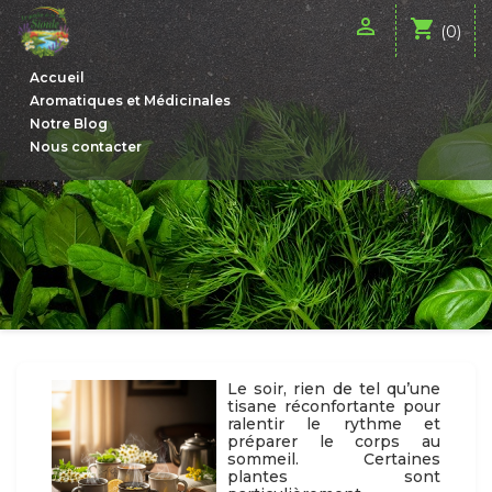

shopping_cart
(0)
Accueil
Aromatiques et Médicinales
Notre Blog
Nous contacter
Le soir, rien de tel qu’une
tisane réconfortante pour
ralentir le rythme et
préparer le corps au
sommeil. Certaines
plantes sont