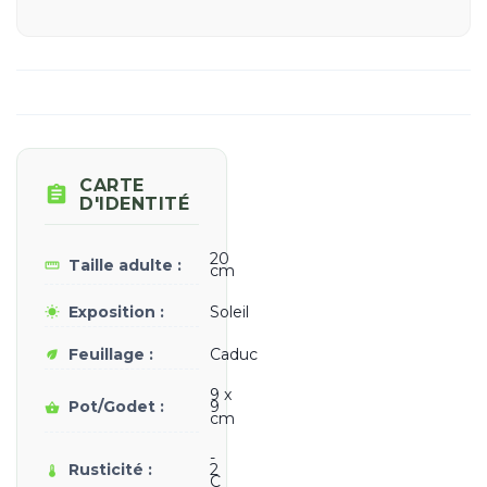
CARTE

D'IDENTITÉ
20
Taille adulte :
straighten
cm
Exposition :
Soleil
wb_sunny
Feuillage :
Caduc
eco
9 x
Pot/Godet :
9
shopping_basket
cm
-
Rusticité :
2
thermostat
C