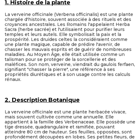
1. Histoire de la plante
La verveine officinale (Verbena officinalis) est une plante
chargée d'histoire, souvent associée à des rituels et des
croyances ancestrales. Les Romains l'appelaient Herba
Sacra (herbe sacrée) et l'utilisaient pour purifier leurs
temples et leurs autels. Elle symbolisait la paix et la
prospérité. Les druides celtes la considéraient comme
une plante magique, capable de prédire l'avenir, de
chasser les mauvais esprits et de guérir de nombreuses
maladies. Au Moyen Âge, elle était utilisée comme un
talisman pour se protéger de la sorcellerie et des
maléfices. Son nom, verveine, viendrait du gaulois ferfaen,
signifiant "chasser la pierre", une référence à ses
propriétés diurétiques et à son usage contre les calculs
rénaux.
2. Description Botanique
La verveine officinale est une plante herbacée vivace,
mais souvent cultivée comme une annuelle. Elle
appartient à la famille des Verbenaceae. Elle possède une
tige dressée, quadrangulaire et ramifiée, pouvant
atteindre 80 cm de hauteur. Ses feuilles, opposées, sont
profondément découpées en lobes. Ses petites fleurs, de