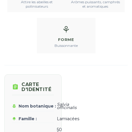
Attire les abeilles et
Arômes puissants, camphrés
pollinisateurs
et aromatiques
⚘
FORME
Buissonnante
CARTE

D'IDENTITÉ
Salvia
Nom botanique :
local_florist
officinalis
Famille :
Lamiacées
layers
50