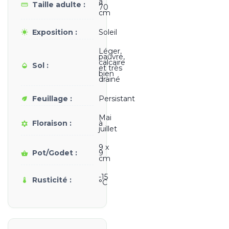
à
Taille adulte :
straighten
70
cm
Exposition :
Soleil
wb_sunny
Léger,
pauvre,
calcaire
Sol :
opacity
et très
bien
drainé
Feuillage :
Persistant
eco
Mai
Floraison :
à
filter_vintage
juillet
9 x
Pot/Godet :
9
shopping_basket
cm
-15
Rusticité :
thermostat
°C