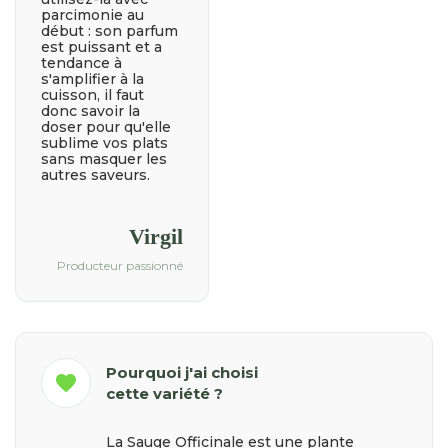
parcimonie au
début : son parfum
est puissant et a
tendance à
s'amplifier à la
cuisson, il faut
donc savoir la
doser pour qu'elle
sublime vos plats
sans masquer les
autres saveurs.
Virgil
Producteur passionné
Pourquoi j'ai choisi
favorite
cette variété ?
La Sauge Officinale est une plante