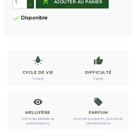

AJOUTER AU PANIER

Disponible


CYCLE DE VIE
DIFFICULTÉ
Vivace
Facile


MELLIFÈRE
PARFUM
Attire les abeilles et
Arômes puissants, poivrés et
pollinisateurs
rafraîchissants