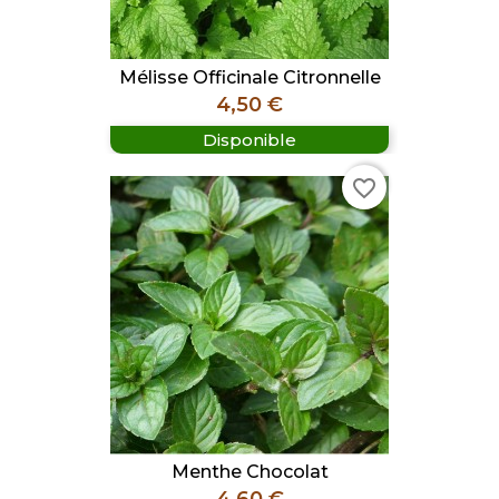
Mélisse Officinale Citronnelle
Prix
4,50 €
Disponible
favorite_border
Menthe Chocolat
Prix