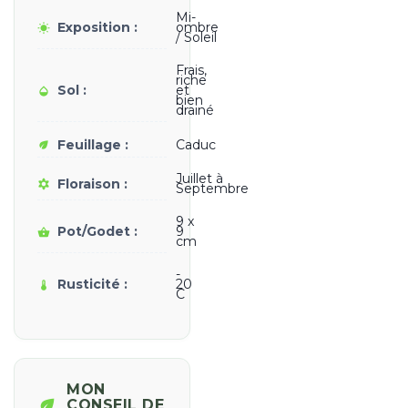
Mi-
Exposition :
ombre
wb_sunny
/ Soleil
Frais,
riche
Sol :
et
opacity
bien
drainé
Feuillage :
Caduc
eco
Juillet à
Floraison :
filter_vintage
Septembre
9 x
Pot/Godet :
9
shopping_basket
cm
-
Rusticité :
20
thermostat
C
MON
eco
CONSEIL DE