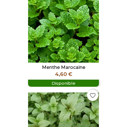
Menthe Marocaine
Prix
4,60 €
Disponible
favorite_border