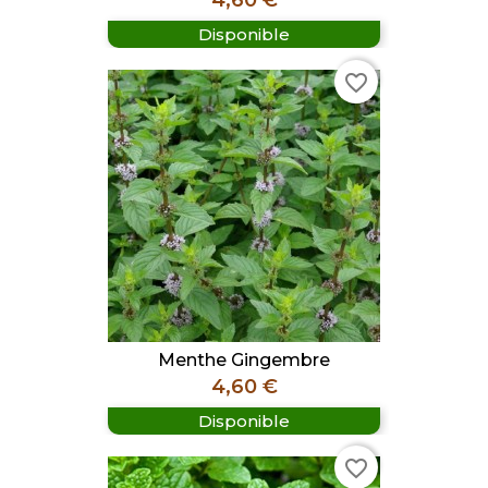
4,60 €
Disponible
favorite_border
Menthe Gingembre
Prix
4,60 €
Disponible
favorite_border