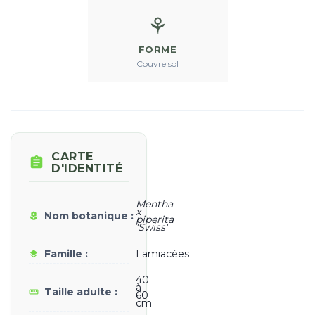
⚘
FORME
Couvre sol
CARTE

D'IDENTITÉ
Mentha
x
Nom botanique :
local_florist
piperita
'Swiss'
Famille :
Lamiacées
layers
40
à
Taille adulte :
straighten
60
cm