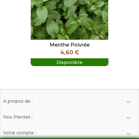
Menthe Poivrée
Prix
4,60 €
Disponible
A propos de :

Nos Plantes :

Votre compte :
