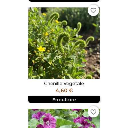
favorite_border
Chenille Végétale
Prix
4,60 €
En culture
favorite_border