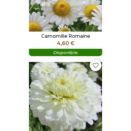
Camomille Romaine
Prix
4,60 €
Disponible
favorite_border