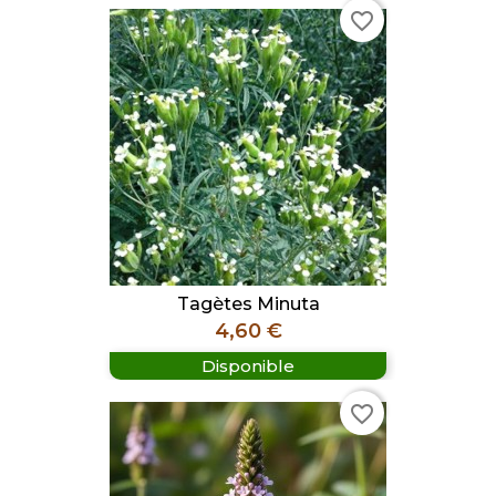
favorite_border
Tagètes Minuta
Prix
4,60 €
Disponible
favorite_border