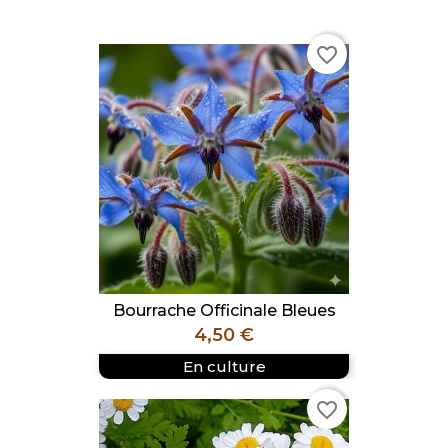
favorite_border
Bourrache Officinale Bleues
Prix
4,50 €
En culture
favorite_border