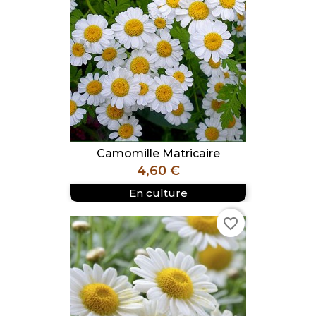
Camomille Matricaire
Prix
4,60 €
En culture
favorite_border