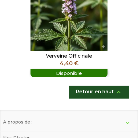
Verveine Officinale
Prix
4,40 €
Disponible

Retour en haut
A propos de :

Nos Plantes :