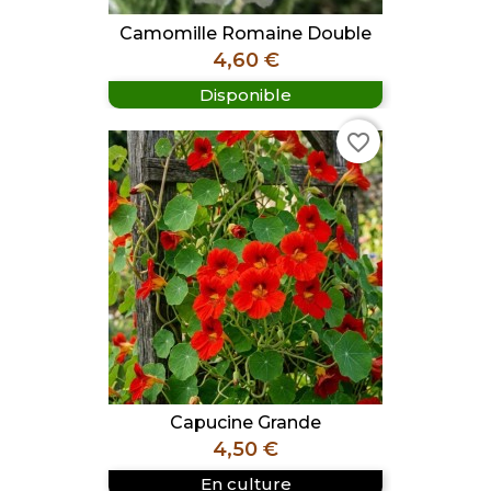
Camomille Romaine Double
Prix
4,60 €
Disponible
favorite_border
Capucine Grande
Prix
4,50 €
En culture