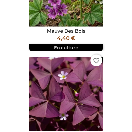
Mauve Des Bois
Prix
4,40 €
En culture
favorite_border